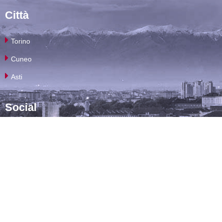
Città
Torino
Cuneo
Asti
Social
Facebook
Instagram
Twitter
Google+
Contatti