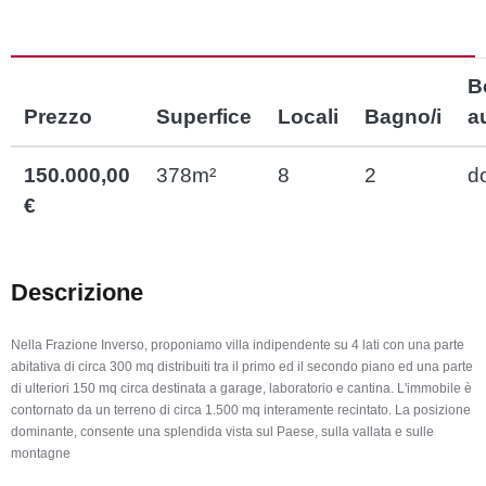
B
Prezzo
Superfice
Locali
Bagno/i
a
150.000,00
378m²
8
2
d
€
Descrizione
Nella Frazione Inverso, proponiamo villa indipendente su 4 lati con una parte
abitativa di circa 300 mq distribuiti tra il primo ed il secondo piano ed una parte
di ulteriori 150 mq circa destinata a garage, laboratorio e cantina. L'immobile è
contornato da un terreno di circa 1.500 mq interamente recintato. La posizione
dominante, consente una splendida vista sul Paese, sulla vallata e sulle
montagne