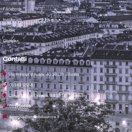
Facebook
Instagram
Twitter
Google+
Contatti
Via Principi d'Acaja, 40 10138 - Torino
0114332558
Corso Monte Grappa, 84 10145 - Torino
011756688
agenzia@immobiliaurora.it