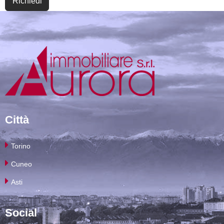
Richiedi
Città
Torino
Cuneo
Asti
Social